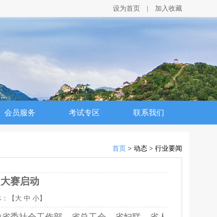
设为首页
|
加入收藏
会员服务
考试专区
联系我们
首页
> 动态 > 行业要闻
力大赛启动
体：【
大
中
小
】